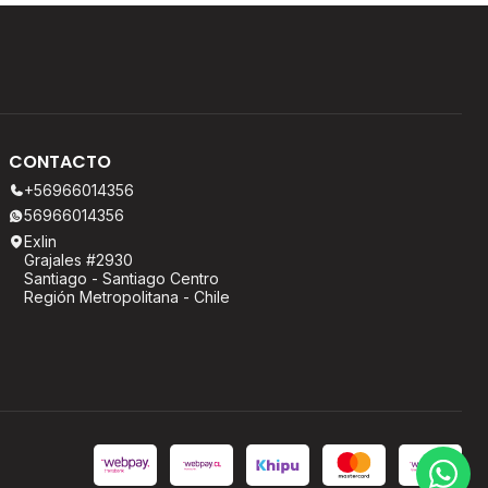
CONTACTO
+56966014356
56966014356
Exlin
Grajales #2930
Santiago - Santiago Centro
Región Metropolitana - Chile