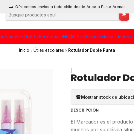
Ofrecemos envíos a todo chile desde Arica a Punta Arenas
personal
HOGAR
Ferreteria
INFANTIL
Oficina
Manualidades y 
Inicio
Útiles escolares
Rotulador Doble Punta
|
Rotulador D
Mostrar stock de ubicac
DESCRIPCIÓN
El Marcador es el producto 
muchos por su clásica silue