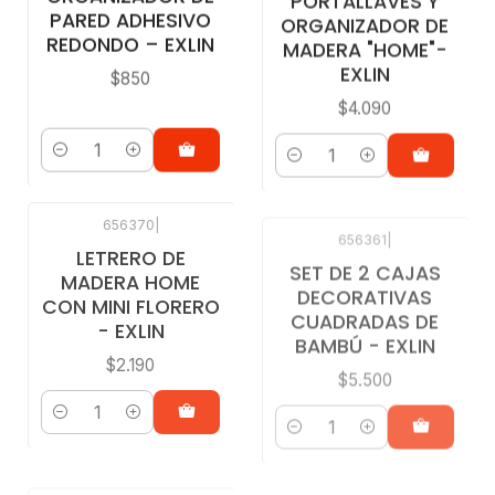
PARED ADHESIVO
ORGANIZADOR DE
REDONDO – EXLIN
MADERA "HOME"-
EXLIN
$850
$4.090
Cantidad
Cantidad
656370
|
656361
|
LETRERO DE
SET DE 2 CAJAS
MADERA HOME
DECORATIVAS
CON MINI FLORERO
CUADRADAS DE
- EXLIN
BAMBÚ - EXLIN
$2.190
$5.500
Cantidad
Cantidad
656338
|
655809
|
CAJA DE MADERA
CAJA DE MADERA