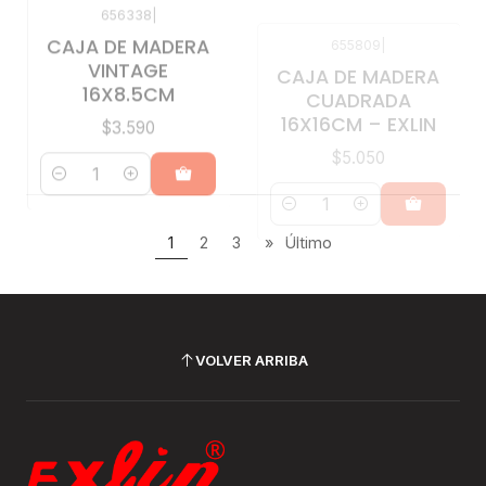
VINTAGE
CUADRADA
16X8.5CM
16X16CM – EXLIN
$3.590
$5.050
Cantidad
Cantidad
1
2
3
»
Último
VOLVER ARRIBA