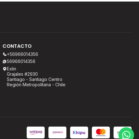
CONTACTO
+56966014356
56966014356
Exlin
Grajales #2930
Santiago - Santiago Centro
Región Metropolitana - Chile