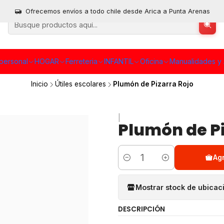
Ofrecemos envíos a todo chile desde Arica a Punta Arenas
personal
HOGAR
Ferreteria
INFANTIL
Oficina
Manualidades y 
Inicio
Útiles escolares
Plumón de Pizarra Rojo
|
Plumón de Pi
Ag
Cantidad
Mostrar stock de ubicac
DESCRIPCIÓN