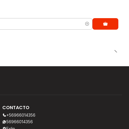
CONTACTO
+56966014356
56966014356
Exlin