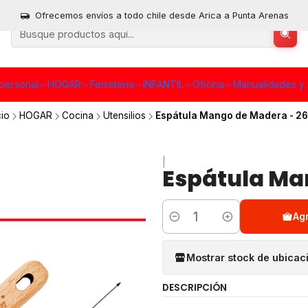
Ofrecemos envíos a todo chile desde Arica a Punta Arenas
personal
HOGAR
Ferreteria
INFANTIL
Oficina
Manualidades y 
cio
HOGAR
Cocina
Utensilios
Espátula Mango de Madera - 2
|
Espátula Ma
Ag
Cantidad
Mostrar stock de ubicac
DESCRIPCIÓN