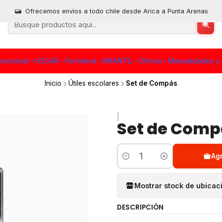
Ofrecemos envíos a todo chile desde Arica a Punta Arenas
personal
HOGAR
Ferreteria
INFANTIL
Oficina
Manualidades y 
Inicio
Útiles escolares
Set de Compás
|
Set de Comp
Ag
Cantidad
Mostrar stock de ubicac
DESCRIPCIÓN