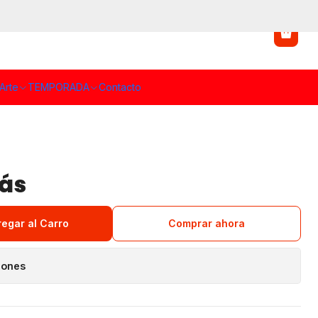
Arte
TEMPORADA
Contacto
ás
regar al Carro
Comprar ahora
iones