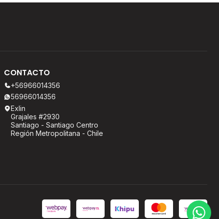
CONTACTO
+56966014356
56966014356
Exlin
Grajales #2930
Santiago - Santiago Centro
Región Metropolitana - Chile