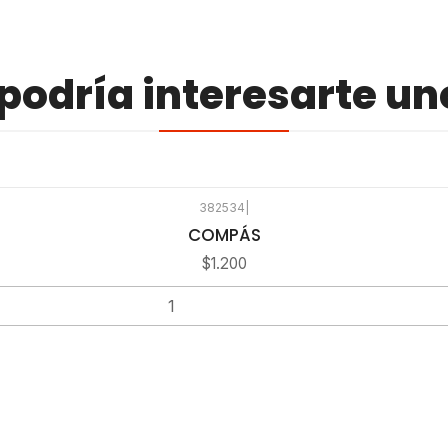
odría interesarte un
382534
|
COMPÁS
$1.200