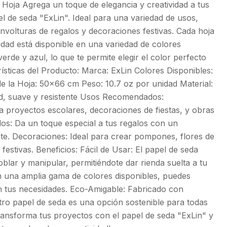
 Hoja Agrega un toque de elegancia y creatividad a tus
 de seda "ExLin". Ideal para una variedad de usos,
volturas de regalos y decoraciones festivas. Cada hoja
lidad está disponible en una variedad de colores
verde y azul, lo que te permite elegir el color perfecto
ísticas del Producto: Marca: ExLin Colores Disponibles:
e la Hoja: 50x66 cm Peso: 10.7 oz por unidad Material:
dad, suave y resistente Usos Recomendados:
 proyectos escolares, decoraciones de fiestas, y obras
los: Da un toque especial a tus regalos con un
nte. Decoraciones: Ideal para crear pompones, flores de
festivas. Beneficios: Fácil de Usar: El papel de seda
doblar y manipular, permitiéndote dar rienda suelta a tu
Con una amplia gama de colores disponibles, puedes
 tus necesidades. Eco-Amigable: Fabricado con
stro papel de seda es una opción sostenible para todas
¡Transforma tus proyectos con el papel de seda "ExLin" y