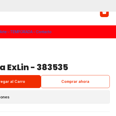
Arte
TEMPORADA
Contacto
a ExLin - 383535
regar al Carro
Comprar ahora
iones