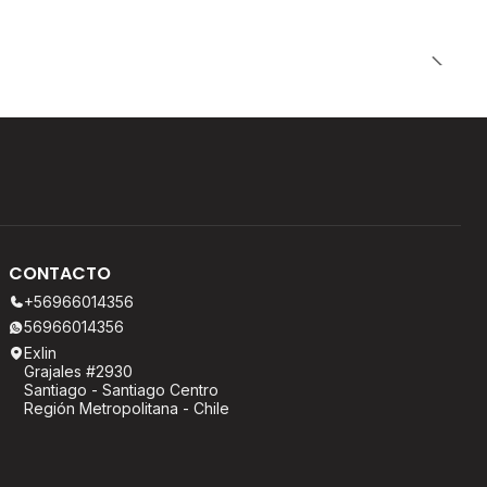
CONTACTO
+56966014356
56966014356
Exlin
Grajales #2930
Santiago - Santiago Centro
Región Metropolitana - Chile