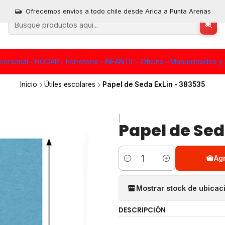
Ofrecemos envíos a todo chile desde Arica a Punta Arenas
personal
HOGAR
Ferreteria
INFANTIL
Oficina
Manualidades y 
Inicio
Útiles escolares
Papel de Seda ExLin - 383535
|
Papel de Sed
Ag
Cantidad
Mostrar stock de ubicac
DESCRIPCIÓN