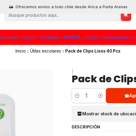
Ofrecemos envíos a todo chile desde Arica a Punta Arenas
personal
HOGAR
Ferreteria
INFANTIL
Oficina
Manualidades y 
Inicio
Útiles escolares
Pack de Clips Lisos 40 Pcs
|
Pack de Clips
Ag
Cantidad
Mostrar stock de ubicac
DESCRIPCIÓN