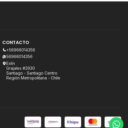
CONTACTO
+56966014356
56966014356
Exlin
Grajales #2930
Santiago - Santiago Centro
Región Metropolitana - Chile