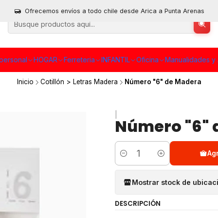
Ofrecemos envíos a todo chile desde Arica a Punta Arenas
personal
HOGAR
Ferreteria
INFANTIL
Oficina
Manualidades y 
Inicio
Cotillón > Letras Madera
Número "6" de Madera
|
Número "6" 
Ag
Cantidad
Mostrar stock de ubicac
DESCRIPCIÓN