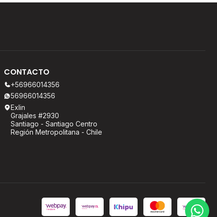
CONTACTO
+56966014356
56966014356
Exlin
Grajales #2930
Santiago - Santiago Centro
Región Metropolitana - Chile