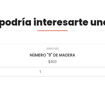
odría interesarte un
686049
|
NÚMERO "9" DE MADERA
$400