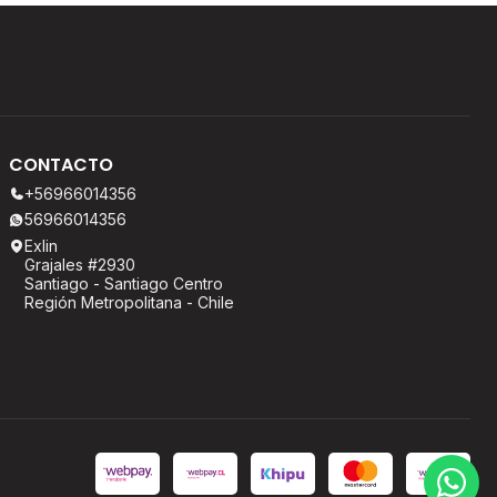
CONTACTO
+56966014356
56966014356
Exlin
Grajales #2930
Santiago - Santiago Centro
Región Metropolitana - Chile