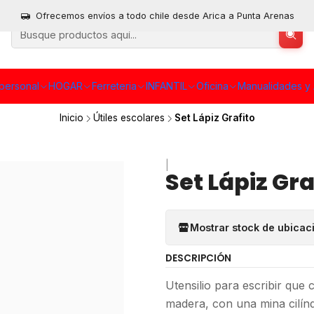
Ofrecemos envíos a todo chile desde Arica a Punta Arenas
personal
HOGAR
Ferreteria
INFANTIL
Oficina
Manualidades y 
Inicio
Útiles escolares
Set Lápiz Grafito
|
Set Lápiz Gra
Mostrar stock de ubicac
DESCRIPCIÓN
Utensilio para escribir que
madera, con una mina cilíndr