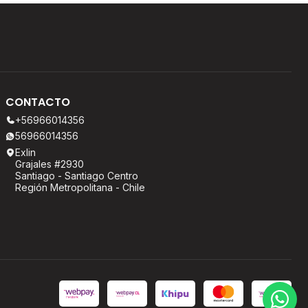
CONTACTO
+56966014356
56966014356
Exlin
Grajales #2930
Santiago - Santiago Centro
Región Metropolitana - Chile