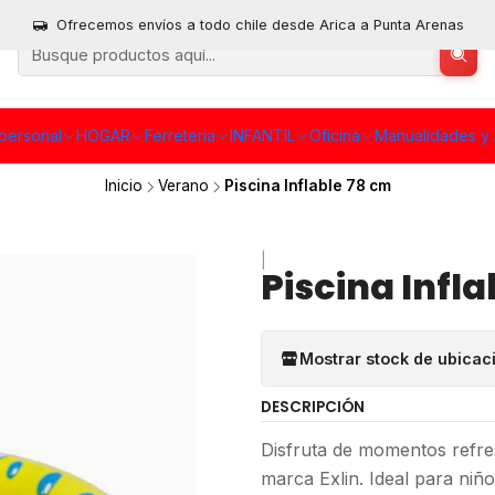
Ofrecemos envíos a todo chile desde Arica a Punta Arenas
personal
HOGAR
Ferreteria
INFANTIL
Oficina
Manualidades y 
Inicio
Verano
Piscina Inflable 78 cm
|
Piscina Infl
Mostrar stock de ubicac
DESCRIPCIÓN
Disfruta de momentos refresc
marca Exlin. Ideal para niño