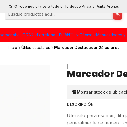
Ofrecemos envíos a todo chile desde Arica a Punta Arenas
personal
HOGAR
Ferreteria
INFANTIL
Oficina
Manualidades y 
Inicio
Útiles escolares
Marcador Destacador 24 colores
|
Marcador De
Mostrar stock de ubicac
DESCRIPCIÓN
Utensilio para escribir, dib
generalmente de madera, con