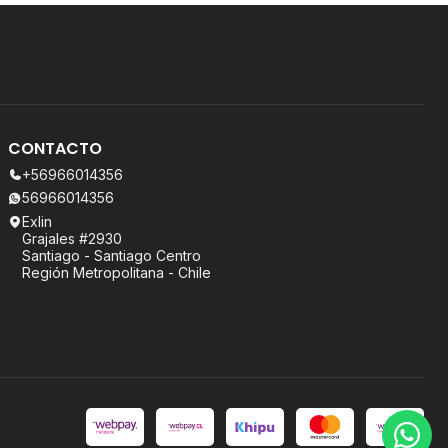
CONTACTO
+56966014356
56966014356
Exlin
Grajales #2930
Santiago - Santiago Centro
Región Metropolitana - Chile