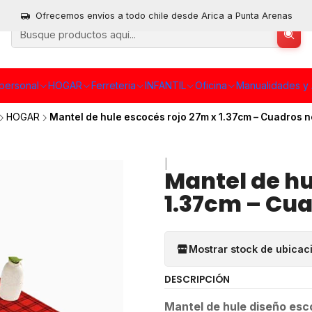
Ofrecemos envíos a todo chile desde Arica a Punta Arenas
personal
HOGAR
Ferreteria
INFANTIL
Oficina
Manualidades y 
HOGAR
Mantel de hule escocés rojo 27m x 1.37cm – Cuadros 
|
Mantel de hu
1.37cm – Cu
Mostrar stock de ubicac
DESCRIPCIÓN
Mantel de hule diseño esc