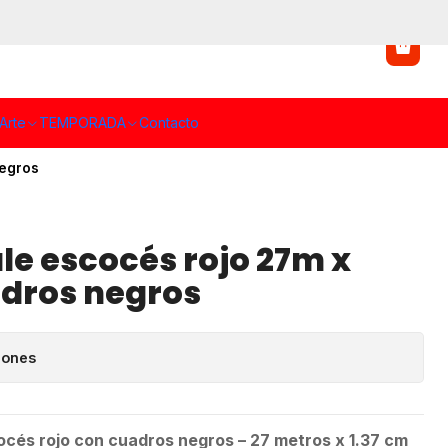
Arte
TEMPORADA
Contacto
negros
le escocés rojo 27m x
adros negros
iones
océs rojo con cuadros negros – 27 metros x 1.37 cm