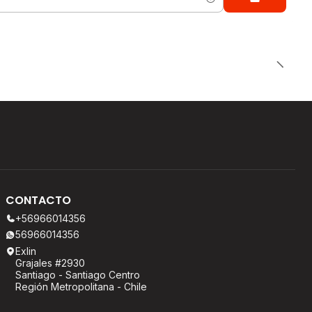
CONTACTO
+56966014356
56966014356
Exlin
Grajales #2930
Santiago - Santiago Centro
Región Metropolitana - Chile