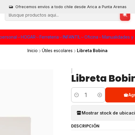
Ofrecemos envíos a todo chile desde Arica a Punta Arenas
personal
HOGAR
Ferreteria
INFANTIL
Oficina
Manualidades y 
Inicio
Útiles escolares
Libreta Bobina
|
Libreta Bobi
Ag
Cantidad
Mostrar stock de ubicac
DESCRIPCIÓN