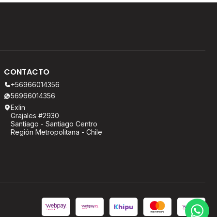
CONTACTO
+56966014356
56966014356
Exlin
Grajales #2930
Santiago - Santiago Centro
Región Metropolitana - Chile