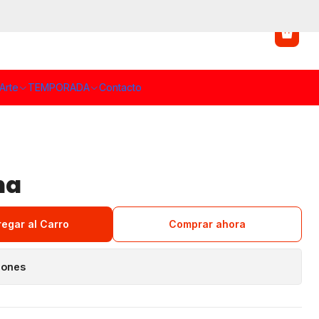
Arte
TEMPORADA
Contacto
na
regar al Carro
Comprar ahora
iones