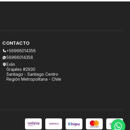
CONTACTO
+56966014356
56966014356
Exlin
Grajales #2930
Santiago - Santiago Centro
Región Metropolitana - Chile