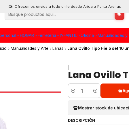
Ofrecemos envíos a todo chile desde Arica a Punta Arenas
personal
HOGAR
Ferreteria
INFANTIL
Oficina
Manualidades y 
nicio
Manualidades y Arte
Lanas
Lana Ovillo Tipo Hielo set 10 u
|
Lana Ovillo T
Ag
Cantidad
Mostrar stock de ubicac
DESCRIPCIÓN