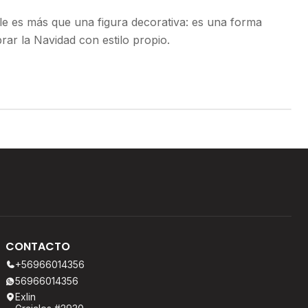
le es más que una figura decorativa: es una forma
brar la Navidad con estilo propio.
CONTACTO
+56966014356
56966014356
Exlin