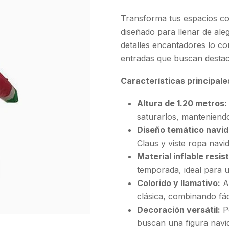
Transforma tus espacios co
diseñado para llenar de aleg
detalles encantadores lo con
entradas que buscan destaca
Características principale
Altura de 1.20 metros:
saturarlos, manteniendo
Diseño temático navid
Claus y viste ropa navid
Material inflable resis
temporada, ideal para 
Colorido y llamativo:
Ap
clásica, combinando fá
Decoración versátil:
Pe
buscan una figura navi