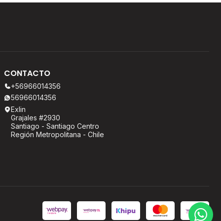
CONTACTO
+56966014356
56966014356
Exlin
Grajales #2930
Santiago - Santiago Centro
Región Metropolitana - Chile