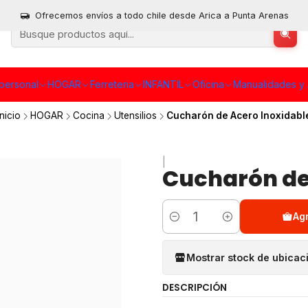
Ofrecemos envíos a todo chile desde Arica a Punta Arenas
personal
HOGAR
Ferreteria
INFANTIL
Oficina
Manualidades y 
Inicio
HOGAR
Cocina
Utensilios
Cucharón de Acero Inoxidabl
|
Cucharón de
Ag
Cantidad
Mostrar stock de ubicac
DESCRIPCIÓN