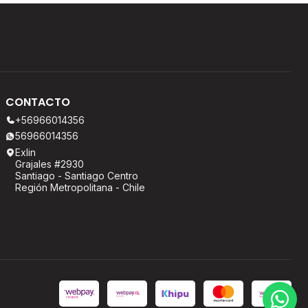
CONTACTO
+56966014356
56966014356
Exlin
Grajales #2930
Santiago - Santiago Centro
Región Metropolitana - Chile