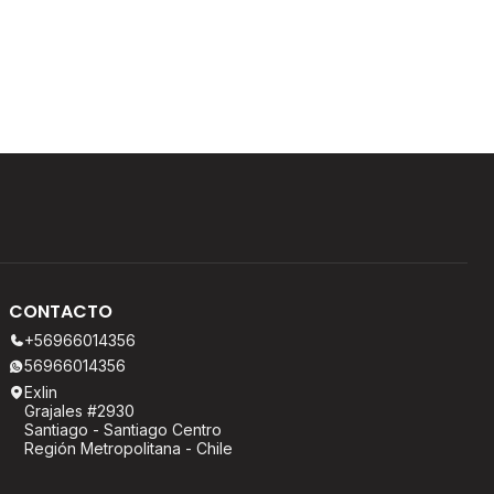
CONTACTO
+56966014356
56966014356
Exlin
Grajales #2930
Santiago - Santiago Centro
Región Metropolitana - Chile