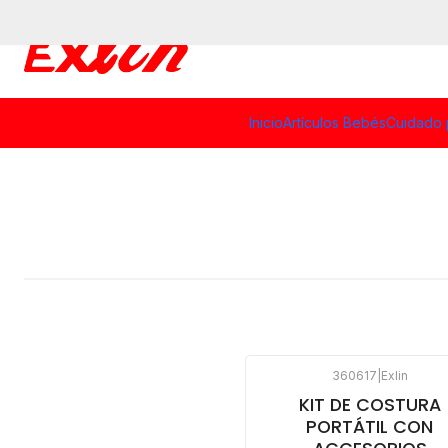
Inicio
Artículos Bebés
Cuidado 
360617
|
Exlin
KIT DE COSTURA
PORTÁTIL CON