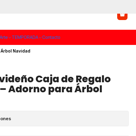
Arte
TEMPORADA
Contacto
 Árbol Navidad
videño Caja de Regalo
m – Adorno para Árbol
iones