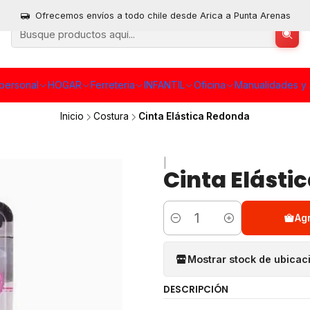
Ofrecemos envíos a todo chile desde Arica a Punta Arenas
personal
HOGAR
Ferreteria
INFANTIL
Oficina
Manualidades y 
Inicio
Costura
Cinta Elástica Redonda
|
Cinta Elásti
Ag
Cantidad
Mostrar stock de ubicac
DESCRIPCIÓN