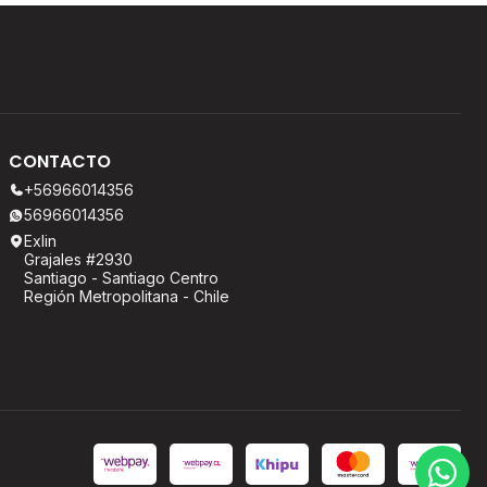
CONTACTO
+56966014356
56966014356
Exlin
Grajales #2930
Santiago - Santiago Centro
Región Metropolitana - Chile