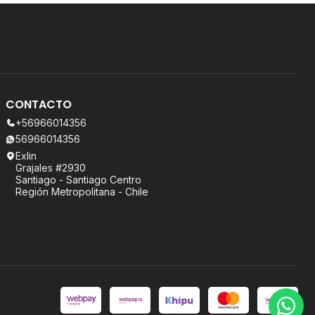
CONTACTO
+56966014356
56966014356
Exlin
Grajales #2930
Santiago - Santiago Centro
Región Metropolitana - Chile