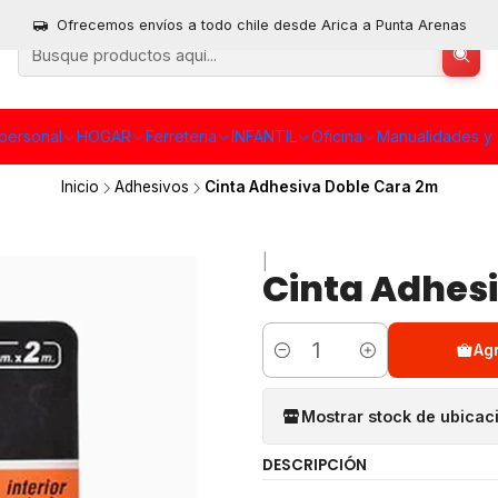
Ofrecemos envíos a todo chile desde Arica a Punta Arenas
personal
HOGAR
Ferreteria
INFANTIL
Oficina
Manualidades y 
Inicio
Adhesivos
Cinta Adhesiva Doble Cara 2m
|
Cinta Adhes
Ag
Cantidad
Mostrar stock de ubicac
DESCRIPCIÓN